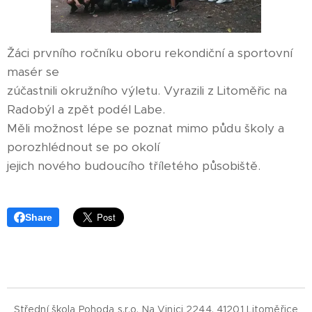
Žáci prvního ročníku oboru rekondiční a sportovní
masér se
zúčastnili okružního výletu. Vyrazili z Litoměřic na
Radobýl a zpět podél Labe.
Měli možnost lépe se poznat mimo půdu školy a
porozhlédnout se po okolí
jejich nového budoucího tříletého působiště.
Share
Střední škola Pohoda s.r.o. Na Vinici 2244, 41201 Litoměřice