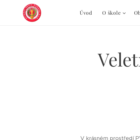
Úvod
O škole
O
Vele
V krásném prostředí P