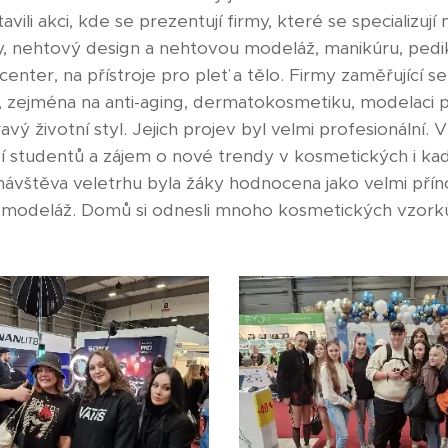
li akci, kde se prezentují firmy, které se specializují
sy, nehtový design a nehtovou modeláž, manikúru, pedik
enter, na přístroje pro pleť a tělo. Firmy zaměřující s
zejména na anti-aging, dermatokosmetiku, modelaci po
ravý životní styl. Jejich projev byl velmi profesionální
ví studentů a zájem o nové trendy v kosmetických i ka
ávštěva veletrhu byla žáky hodnocena jako velmi příno
 i modeláž. Domů si odnesli mnoho kosmetických vzorků 