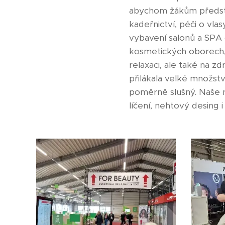
abychom žákům představi
kadeřnictví, péči o vla
vybavení salonů a SPA c
kosmetických oborech, 
relaxaci, ale také na zd
přilákala velké množst
poměrně slušný. Naše n
líčení, nehtový desing