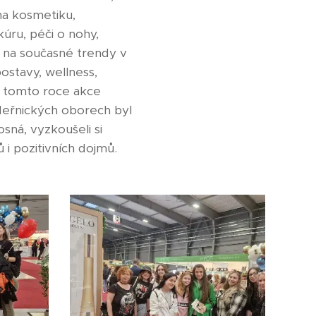
 na kosmetiku,
úru, péči o nohy,
e na současné trendy v
stavy, wellness,
. V tomto roce akce
deřnických oborech byl
sná, vyzkoušeli si
i pozitivních dojmů.