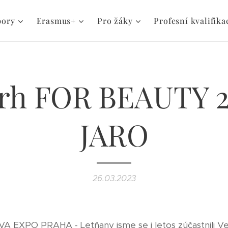
bory
Erasmus+
Pro žáky
Profesní kvalifika
trh FOR BEAUTY 2
JARO
26.03.2023
VA EXPO PRAHA - Letňany jsme se i letos zúčastnili 