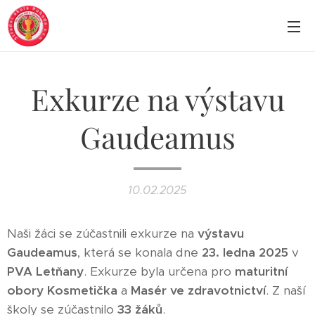
Exkurze na výstavu
Gaudeamus
10.02.2025
Naši žáci se zúčastnili exkurze na
výstavu
Gaudeamus
, která se konala dne
23. ledna 2025
v
PVA Letňany
. Exkurze byla určena pro
maturitní
obory Kosmetička
a
Masér ve zdravotnictví
. Z naší
školy se zúčastnilo
33 žáků
.