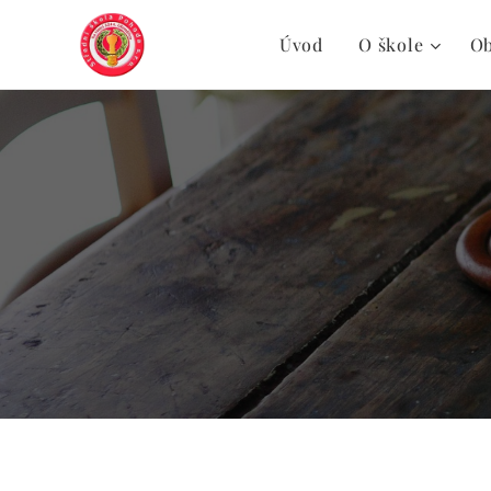
Úvod
O škole
O